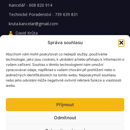
Kancelář - 608 820 914
Technické Poradenství - 739 639 831
kruta.kancelar@gmail.com
David Krůta
IČO: 72827394
Správa souhlasu
DIČ: CZ7707243599
Abychom vám mohli poskytovat co nejlepší služby, používáme
technologie, jako jsou cookies, k ukládání a/nebo přístupu k informacím o
vašem zařízení. Souhlas s těmito technologiemi nám umožní
zpracovávat údaje, například o vašem chování při prohlížení nebo o
MÁTE DOTAZ?
jedinečných identifikátorech na tomto webu. Neposkytnutí souhlasu
Zanechte nám Váš email a my se vám co nejdřive ozveme.
nebo jeho odvolání může negativně ovlivnit některé funkce a vlastnosti
webu.
Přijmout
Odeslat
Odmítnout
© 2026 PlynServis Kruta. Všechna
Spravovat souhlas
Obchodní podmínky